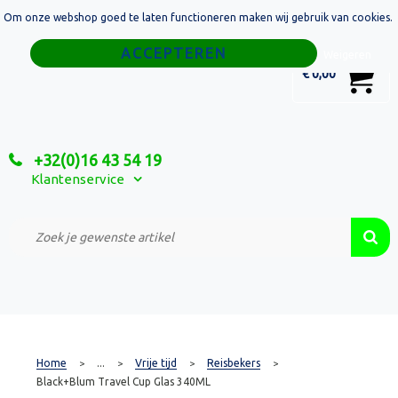
Om onze webshop goed te laten functioneren maken wij gebruik van cookies.
Home
Weigeren
0
€ 0,00
Tassen
Sport
+32(0)16 43 54 19
Relatiegeschenken
Klantenservice
Textiel
Custom Made Projecten
Home
...
Vrije tijd
Reisbekers
>
>
>
>
Black+Blum Travel Cup Glas 340ML