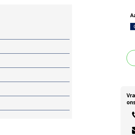
Aa
Vr
ons