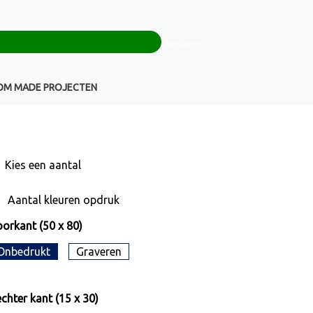
0
+32(0)16 43 54 19
€ 0,00
Weigeren
Klantenservice
OM MADE PROJECTEN
Kies een
aantal
Aantal kleuren opdruk
orkant (50 x 80)
Onbedrukt
Graveren
chter kant (15 x 30)