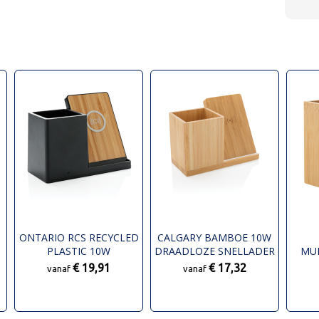
ONTARIO RCS RECYCLED
CALGARY BAMBOE 10W
PLASTIC 10W
DRAADLOZE SNELLADER
MU
DRAADLOZE LADER
P
€ 19,91
€ 17,32
vanaf
vanaf