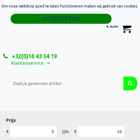
Om onze webshop goed te laten functioneren maken wij gebruik van cookies.
Home
Weigeren
0
€ 0,00
Tassen
Sport
+32(0)16 43 54 19
Relatiegeschenken
Klantenservice
Textiel
Custom Made Projecten
Prijs
€
t/m
€