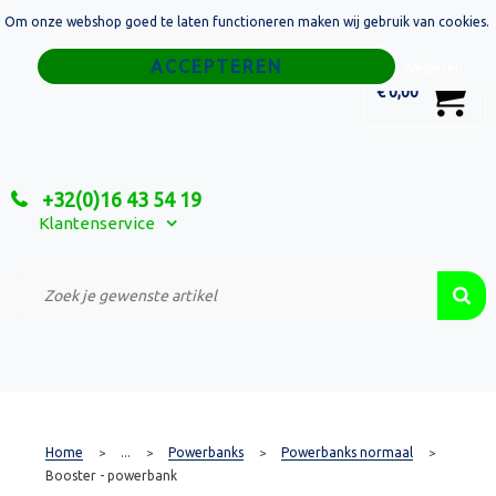
Om onze webshop goed te laten functioneren maken wij gebruik van cookies.
Home
Weigeren
0
€ 0,00
Tassen
Sport
+32(0)16 43 54 19
Relatiegeschenken
Klantenservice
Textiel
Custom Made Projecten
Home
...
Powerbanks
Powerbanks normaal
>
>
>
>
Booster - powerbank