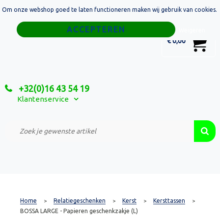
Om onze webshop goed te laten functioneren maken wij gebruik van cookies.
Home
Weigeren
0
€ 0,00
Tassen
Sport
+32(0)16 43 54 19
Relatiegeschenken
Klantenservice
Textiel
Custom Made Projecten
Home
Relatiegeschenken
Kerst
Kersttassen
>
>
>
>
BOSSA LARGE - Papieren geschenkzakje (L)