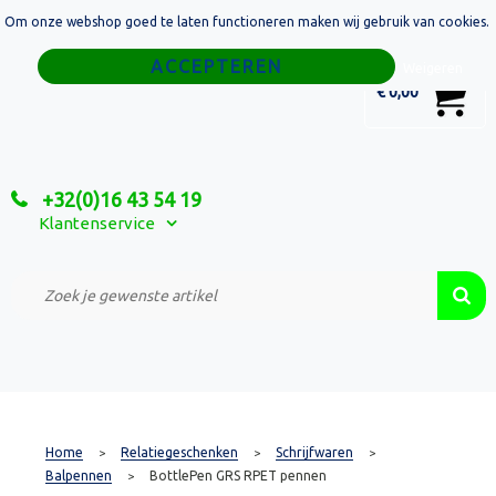
Om onze webshop goed te laten functioneren maken wij gebruik van cookies.
Home
Weigeren
0
€ 0,00
Tassen
Sport
+32(0)16 43 54 19
Relatiegeschenken
Klantenservice
Textiel
Custom Made Projecten
Home
Relatiegeschenken
Schrijfwaren
>
>
>
Balpennen
BottlePen GRS RPET pennen
>