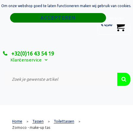
Om onze webshop goed te laten functioneren maken wij gebruik van cookies.
Home
Weigeren
0
€ 0,00
Tassen
Sport
+32(0)16 43 54 19
Relatiegeschenken
Klantenservice
Textiel
Custom Made Projecten
Home
Tassen
Toilettassen
>
>
>
Zomoco - make-up tas