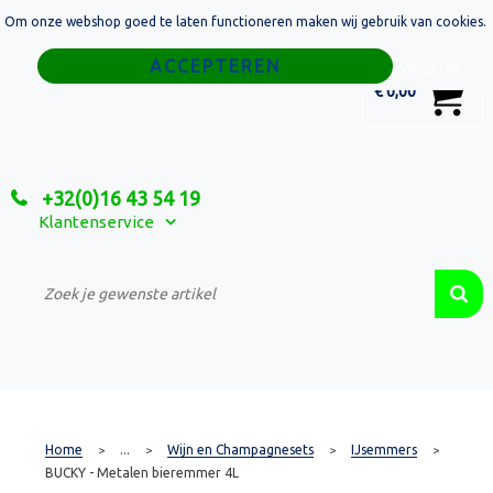
Om onze webshop goed te laten functioneren maken wij gebruik van cookies.
Home
Weigeren
0
€ 0,00
Tassen
Sport
+32(0)16 43 54 19
Relatiegeschenken
Klantenservice
Textiel
Custom Made Projecten
Home
...
Wijn en Champagnesets
IJsemmers
>
>
>
>
BUCKY - Metalen bieremmer 4L