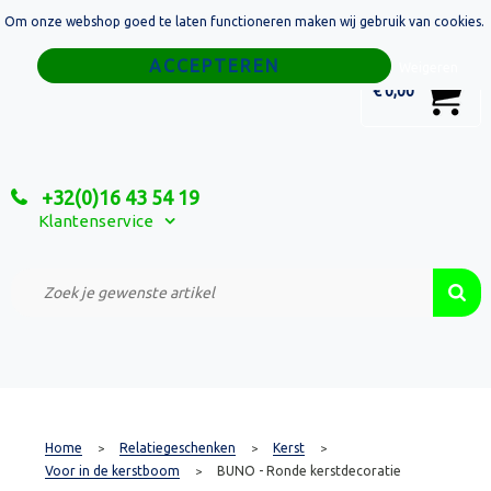
Om onze webshop goed te laten functioneren maken wij gebruik van cookies.
Home
Weigeren
0
€ 0,00
Tassen
Sport
+32(0)16 43 54 19
Relatiegeschenken
Klantenservice
Textiel
Custom Made Projecten
Home
Relatiegeschenken
Kerst
>
>
>
Voor in de kerstboom
BUNO - Ronde kerstdecoratie
>