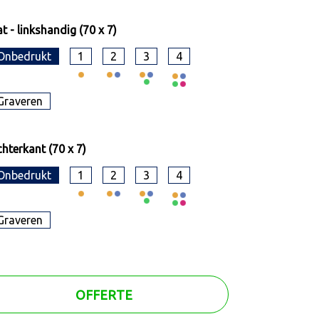
t - linkshandig (70 x 7)
Onbedrukt
1
2
3
4
Graveren
hterkant (70 x 7)
Onbedrukt
1
2
3
4
Graveren
OFFERTE