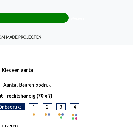
0
+32(0)16 43 54 19
€ 0,00
Weigeren
Klantenservice
OM MADE PROJECTEN
Kies een
aantal
Aantal kleuren opdruk
t - rechtshandig (70 x 7)
Onbedrukt
1
2
3
4
Graveren