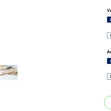
Va
Ac