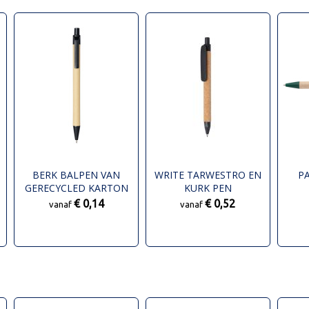
BERK BALPEN VAN
WRITE TARWESTRO EN
PA
GERECYCLED KARTON
KURK PEN
EN MAÏS-KUNSTSTOF
€ 0,14
€ 0,52
vanaf
vanaf
(ZWARTE INKT)