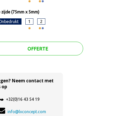
 zijde (75mm x 5mm)
Onbedrukt
1
2
OFFERTE
agen? Neem contact met
 op
+32(0)16 43 54 19
info@lxconcept.com