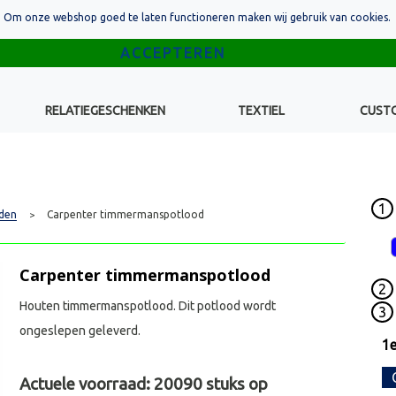
Om onze webshop goed te laten functioneren maken wij gebruik van cookies.
RELATIEGESCHENKEN
TEXTIEL
CUST
1
den
Carpenter timmermanspotlood
>
Carpenter timmermanspotlood
2
Houten timmermanspotlood. Dit potlood wordt
3
ongeslepen geleverd.
1e
Actuele voorraad:
20090
stuks op