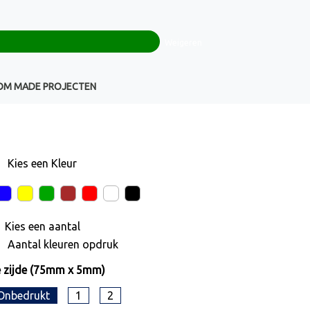
0
+32(0)16 43 54 19
€ 0,00
Weigeren
Klantenservice
OM MADE PROJECTEN
Kies een
Kleur
Kies een
aantal
Aantal kleuren opdruk
 zijde (75mm x 5mm)
Onbedrukt
1
2