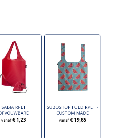
SABIA RPET
SUBOSHOP FOLD RPET -
OPVOUWBARE
CUSTOM MADE
DRAAGTAS 7L
BOODSCHAPPENTAS
€ 1,23
€ 19,85
vanaf
vanaf