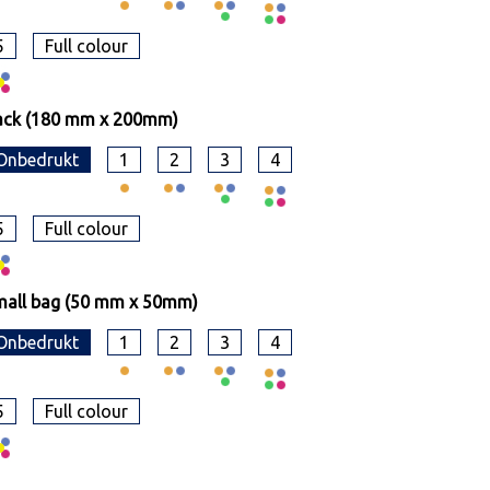
5
Full colour
ack (180 mm x 200mm)
Onbedrukt
1
2
3
4
5
Full colour
all bag (50 mm x 50mm)
Onbedrukt
1
2
3
4
5
Full colour