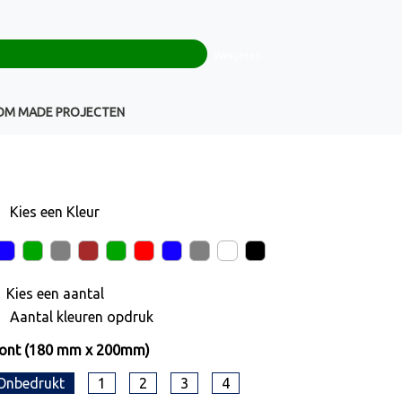
0
+32(0)16 43 54 19
€ 0,00
Weigeren
Klantenservice
OM MADE PROJECTEN
Kies een
Kleur
Kies een
aantal
Aantal kleuren opdruk
ront (180 mm x 200mm)
Onbedrukt
1
2
3
4