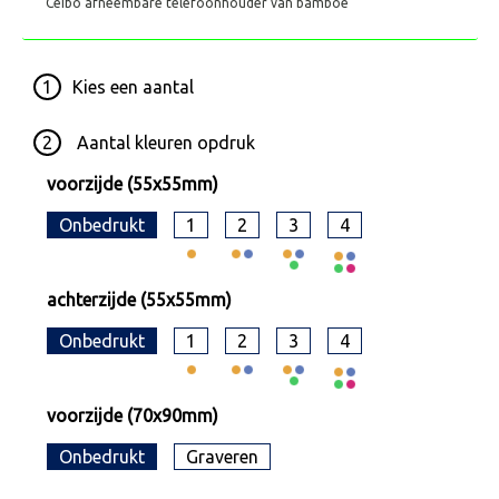
Ceibo afneembare telefoonhouder van bamboe
1
Kies een
aantal
2
Aantal kleuren opdruk
voorzijde (55x55mm)
Onbedrukt
1
2
3
4
achterzijde (55x55mm)
Onbedrukt
1
2
3
4
voorzijde (70x90mm)
Onbedrukt
Graveren