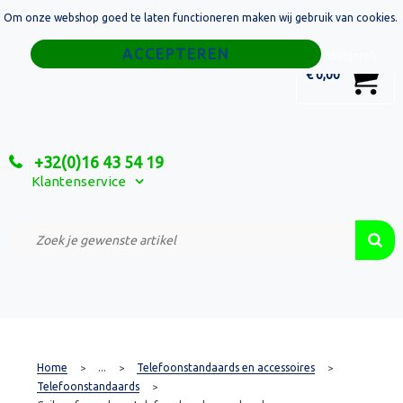
Om onze webshop goed te laten functioneren maken wij gebruik van cookies.
Home
Weigeren
0
€ 0,00
Tassen
Sport
+32(0)16 43 54 19
Relatiegeschenken
Klantenservice
Textiel
Custom Made Projecten
Home
...
Telefoonstandaards en accessoires
>
>
>
Telefoonstandaards
>