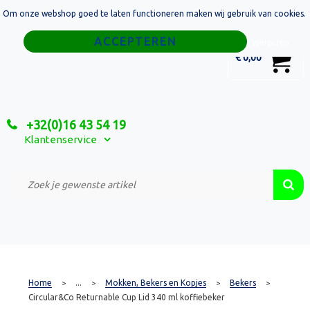
Om onze webshop goed te laten functioneren maken wij gebruik van cookies.
Home
Weigeren
0
€ 0,00
Tassen
Sport
+32(0)16 43 54 19
Relatiegeschenken
Klantenservice
Textiel
Custom Made Projecten
Home
...
Mokken, Bekers en Kopjes
Bekers
>
>
>
>
Circular&Co Returnable Cup Lid 340 ml koffiebeker