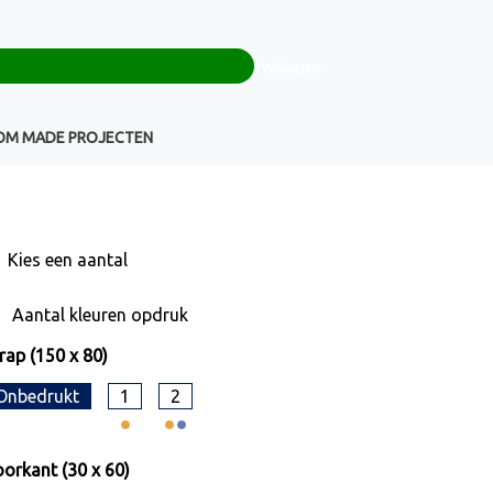
0
+32(0)16 43 54 19
€ 0,00
Weigeren
Klantenservice
OM MADE PROJECTEN
Kies een
aantal
Aantal kleuren opdruk
ap (150 x 80)
Onbedrukt
1
2
orkant (30 x 60)