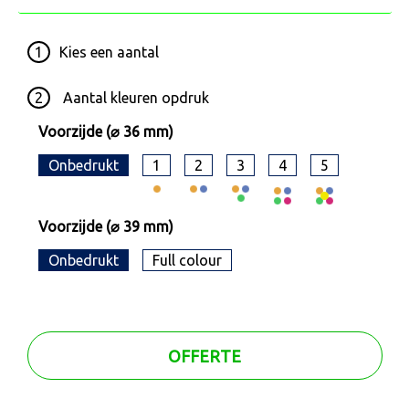
1
Kies een
aantal
2
Aantal kleuren opdruk
Voorzijde (⌀ 36 mm)
Onbedrukt
1
2
3
4
5
Voorzijde (⌀ 39 mm)
Onbedrukt
Full colour
OFFERTE