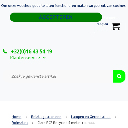
Om onze webshop goed te laten functioneren maken wij gebruik van cookies.
Home
Weigeren
0
€ 0,00
Tassen
Sport
+32(0)16 43 54 19
Relatiegeschenken
Klantenservice
Textiel
Custom Made Projecten
Home
Relatiegeschenken
Lampen en Gereedschap
>
>
>
Rolmaten
Clark RCS Recycled 5 meter rolmaat
>