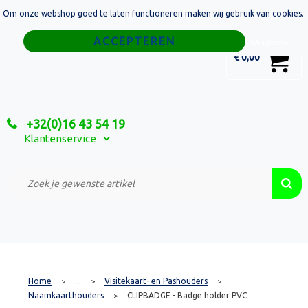
Om onze webshop goed te laten functioneren maken wij gebruik van cookies.
Home
Weigeren
0
€ 0,00
Tassen
Sport
+32(0)16 43 54 19
Relatiegeschenken
Klantenservice
Textiel
Custom Made Projecten
Home
...
Visitekaart- en Pashouders
>
>
>
Naamkaarthouders
CLIPBADGE - Badge holder PVC
>