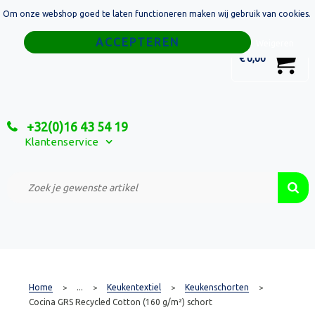
Om onze webshop goed te laten functioneren maken wij gebruik van cookies.
Home
Weigeren
0
€ 0,00
Tassen
Sport
+32(0)16 43 54 19
Relatiegeschenken
Klantenservice
Textiel
Custom Made Projecten
Home
...
Keukentextiel
Keukenschorten
>
>
>
>
Cocina GRS Recycled Cotton (160 g/m²) schort