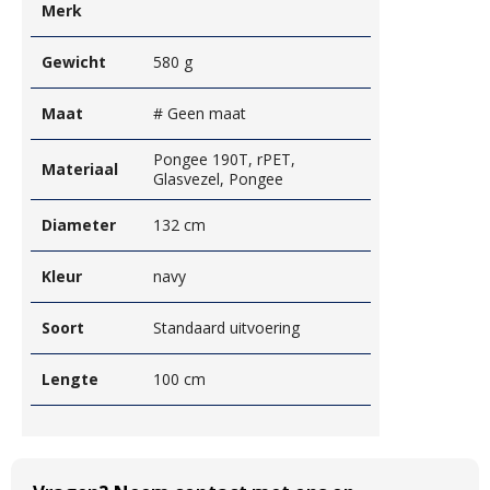
Merk
Gewicht
580 g
Maat
# Geen maat
Pongee 190T, rPET,
Materiaal
Glasvezel, Pongee
Diameter
132 cm
Kleur
navy
Soort
Standaard uitvoering
Lengte
100 cm