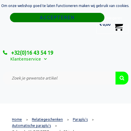
Om onze webshop goed te laten functioneren maken wij gebruik van cookies.
Home
Weigeren
0
€ 0,00
Tassen
Sport
+32(0)16 43 54 19
Relatiegeschenken
Klantenservice
Textiel
Custom Made Projecten
Home
Relatiegeschenken
Paraplu's
>
>
>
Automatische paraplu's
>