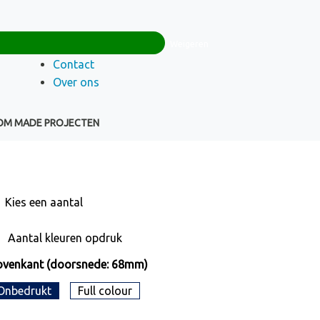
0
+32(0)16 43 54 19
€ 0,00
Weigeren
Klantenservice
Contact
Over ons
OM MADE PROJECTEN
Kies een
aantal
Aantal kleuren opdruk
ovenkant (doorsnede: 68mm)
Onbedrukt
Full colour