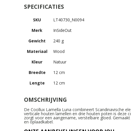
SPECIFICATIES
SKU
LT40730_N0094
Merk
InSideOut
Gewicht
240 g
Materiaal
Wood
Kleur
Natuur
Breedte
12 cm
Lengte
12 cm
OMSCHRIJVING
De Coollux Lamella Luna combineert Scandinavische eleg
verticale houten lamellen en drie houten poten is deze 
zorgt voor een aangename, verstelbare gloed. Gemaakt v
en oplaadkabel.