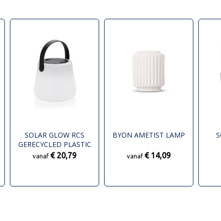
SOLAR GLOW RCS
BYON AMETIST LAMP
S
GERECYCLED PLASTIC
USB-OPLAADBARE
€ 20,79
€ 14,09
vanaf
vanaf
BUITENLAMP