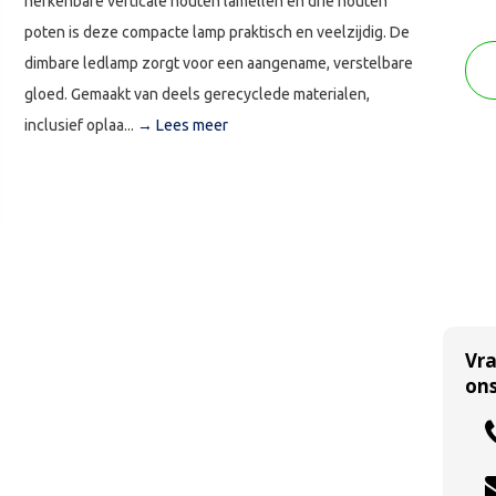
herkenbare verticale houten lamellen en drie houten
poten is deze compacte lamp praktisch en veelzijdig. De
dimbare ledlamp zorgt voor een aangename, verstelbare
gloed. Gemaakt van deels gerecyclede materialen,
inclusief oplaa...
→ Lees meer
Vr
ons