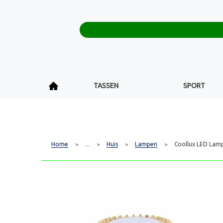
TASSEN
SPORT
Home
...
Huis
Lampen
Coollux LED Lamp
>
>
>
>