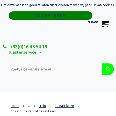
Om onze webshop goed te laten functioneren maken wij gebruik van cookies.
Home
Weigeren
0
€ 0,00
Tassen
Sport
+32(0)16 43 54 19
Relatiegeschenken
Klantenservice
Textiel
Custom Made Projecten
Home
...
Tuin
Tuinartikelen
>
>
>
>
Cosiscoop Original Gaslantaarn