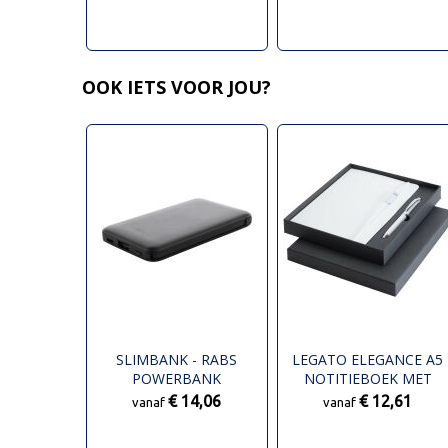
OOK IETS VOOR JOU?
SLIMBANK - RABS
LEGATO ELEGANCE A5
POWERBANK
NOTITIEBOEK MET
HARDE KAFT EN
€ 14,06
€ 12,61
vanaf
vanaf
ROLLERBALPEN SET