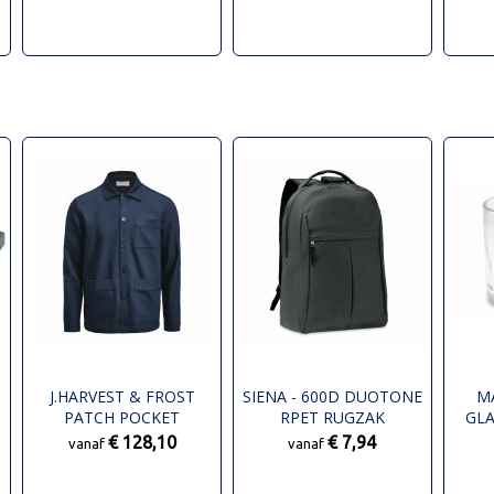
J.HARVEST & FROST
SIENA - 600D DUOTONE
M
PATCH POCKET
RPET RUGZAK
GL
OVERSHIRT UNISEX
€ 128,10
€ 7,94
vanaf
vanaf