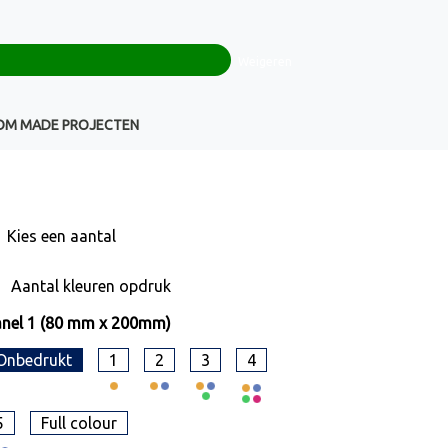
0
+32(0)16 43 54 19
€ 0,00
Weigeren
Klantenservice
OM MADE PROJECTEN
Kies een
aantal
Aantal kleuren opdruk
nel 1 (80 mm x 200mm)
Onbedrukt
1
2
3
4
5
Full colour