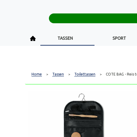
TASSEN
SPORT
Home
Tassen
Toilettassen
COTE BAG - Reis t
>
>
>