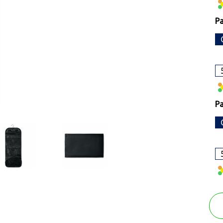
Pa
Pa