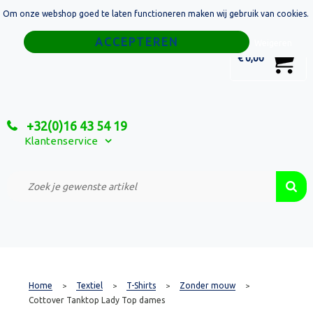
Om onze webshop goed te laten functioneren maken wij gebruik van cookies.
Home
Weigeren
0
€ 0,00
Tassen
Sport
+32(0)16 43 54 19
Relatiegeschenken
Klantenservice
Textiel
Custom Made Projecten
Home
Textiel
T-Shirts
Zonder mouw
>
>
>
>
Cottover Tanktop Lady Top dames