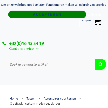
Om onze webshop goed te laten functioneren maken wij gebruik van cookies.
Home
Weigeren
0
€ 0,00
Tassen
Sport
+32(0)16 43 54 19
Relatiegeschenken
Klantenservice
Textiel
Custom Made Projecten
Home
Tassen
Accessoires voor tassen
>
>
>
CreaBack - custom made rugzakhoes