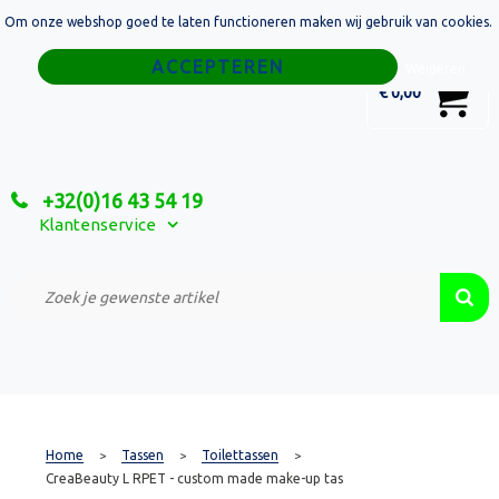
Om onze webshop goed te laten functioneren maken wij gebruik van cookies.
Home
Weigeren
0
€ 0,00
Tassen
Sport
+32(0)16 43 54 19
Relatiegeschenken
Klantenservice
Textiel
Custom Made Projecten
Home
Tassen
Toilettassen
>
>
>
CreaBeauty L RPET - custom made make-up tas