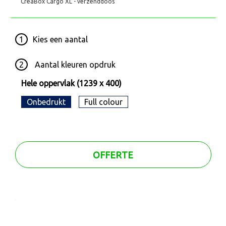
CreaBox Cargo XL - verzenddoos
1
Kies een
aantal
2
Aantal kleuren opdruk
Hele oppervlak (1239 x 400)
Onbedrukt
Full colour
OFFERTE