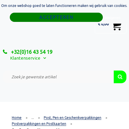
Om onze webshop goed te laten functioneren maken wij gebruik van cookies.
Home
Weigeren
0
€ 0,00
Tassen
Sport
+32(0)16 43 54 19
Relatiegeschenken
Klantenservice
Textiel
Custom Made Projecten
Home
...
Post, Pen en Geschenkverpakkingen
>
>
>
Postverpakkingen en Postkaarten
>