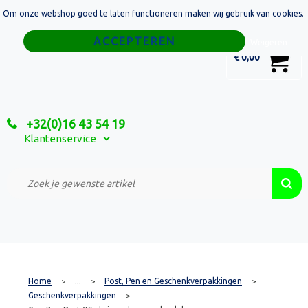
Om onze webshop goed te laten functioneren maken wij gebruik van cookies.
Home
Weigeren
0
€ 0,00
Tassen
Sport
+32(0)16 43 54 19
Relatiegeschenken
Klantenservice
Textiel
Custom Made Projecten
Home
...
Post, Pen en Geschenkverpakkingen
>
>
>
Geschenkverpakkingen
>