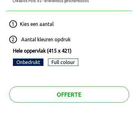
CreaBox Post XS - brievenbus geschenkdoos
1
Kies een
aantal
2
Aantal kleuren opdruk
Hele oppervlak (415 x 421)
Onbedrukt
Full colour
OFFERTE