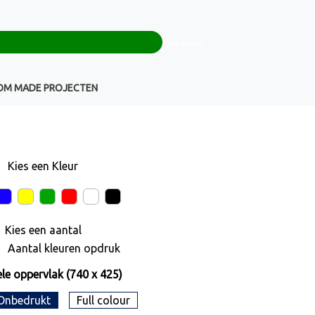
0
+32(0)16 43 54 19
€ 0,00
Weigeren
Klantenservice
OM MADE PROJECTEN
Kies een
Kleur
Kies een
aantal
Aantal kleuren opdruk
le oppervlak (740 x 425)
Onbedrukt
Full colour