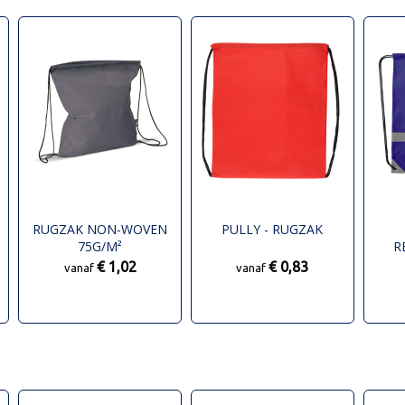
RUGZAK NON-WOVEN
PULLY - RUGZAK
75G/M²
R
T
€ 1,02
€ 0,83
vanaf
vanaf