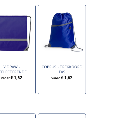
VIDRAW -
COPRUS - TREKKOORD
EFLECTERENDE
TAS
REKKOORD TAS
€ 1,62
€ 1,62
vanaf
vanaf