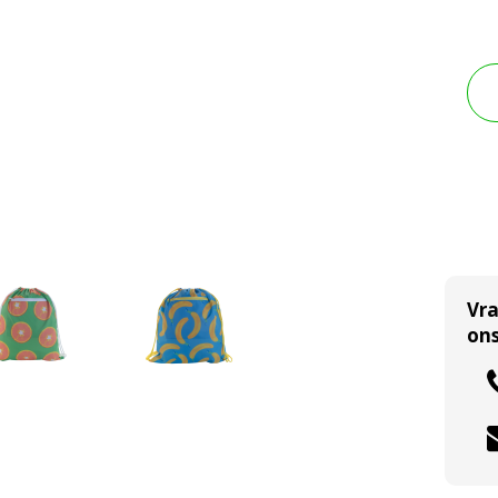
Vr
ons