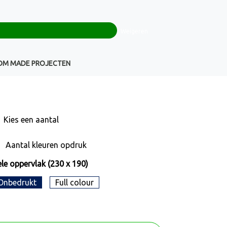
0
+32(0)16 43 54 19
€ 0,00
Weigeren
Klantenservice
OM MADE PROJECTEN
Kies een
aantal
Aantal kleuren opdruk
le oppervlak (230 x 190)
Onbedrukt
Full colour