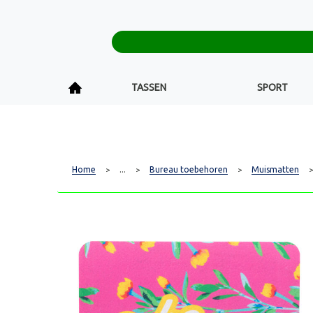
TASSEN
SPORT
Home
...
Bureau toebehoren
Muismatten
>
>
>
>