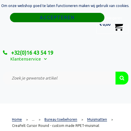
Om onze webshop goed te laten functioneren maken wij gebruik van cookies.
Home
Weigeren
0
€ 0,00
Tassen
Sport
+32(0)16 43 54 19
Relatiegeschenken
Klantenservice
Textiel
Custom Made Projecten
Home
...
Bureau toebehoren
Muismatten
>
>
>
>
CreaFelt Cursor Round - custom made RPET-muismat