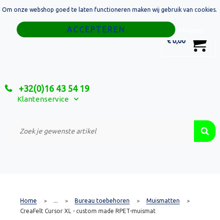
Om onze webshop goed te laten functioneren maken wij gebruik van cookies.
Home
Weigeren
0
€ 0,00
Tassen
Sport
+32(0)16 43 54 19
Relatiegeschenken
Klantenservice
Textiel
Custom Made Projecten
Home
...
Bureau toebehoren
Muismatten
>
>
>
>
CreaFelt Cursor XL - custom made RPET-muismat