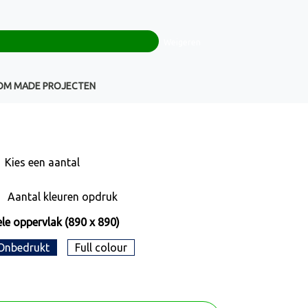
0
+32(0)16 43 54 19
€ 0,00
Weigeren
Klantenservice
OM MADE PROJECTEN
Kies een
aantal
Aantal kleuren opdruk
le oppervlak (890 x 890)
Onbedrukt
Full colour