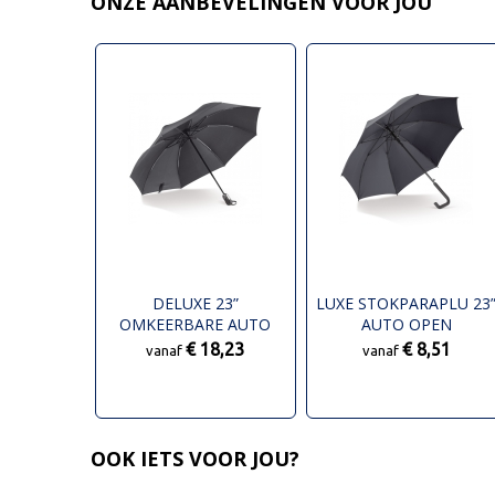
ONZE AANBEVELINGEN VOOR JOU
DELUXE 23”
LUXE STOKPARAPLU 23
OMKEERBARE AUTO
AUTO OPEN
OPEN/SLUITEN PARAPLU
€ 18,23
€ 8,51
vanaf
vanaf
OOK IETS VOOR JOU?