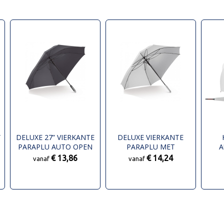
”
DELUXE 27” VIERKANTE
DELUXE VIERKANTE
PARAPLU AUTO OPEN
PARAPLU MET
A
DRAAGHOES 27” AUTO
€ 13,86
€ 14,24
vanaf
vanaf
OPEN