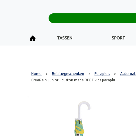
TASSEN
SPORT
Home
Relatiegeschenken
Paraplu's
Automati
>
>
>
CreaRain Junior - custon made RPET kids paraplu