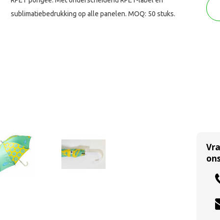
RPET pongee. Met onderscheidend RPET-label en
sublimatiebedrukking op alle panelen. MOQ: 50 stuks.
Vr
ons