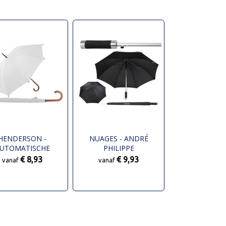
HENDERSON -
NUAGES - ANDRÉ
UTOMATISCHE
PHILIPPE
PARAPLU
AUTOMATISCHE
€ 8,93
€ 9,93
vanaf
vanaf
PARAPLU