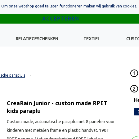
Om onze webshop goed te laten functioneren maken wij gebruik van cookies.
RELATIEGESCHENKEN
TEXTIEL
CUST
1
sche paraplu's
>
2
He
CreaRain Junior - custon made RPET
kids paraplu
Custom made, automatische paraplu met 8 panelen voor
kinderen met metalen frame en plastic handvat. 190T