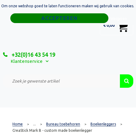
Om onze webshop goed te laten functioneren maken wij gebruik van cookies.
Home
Weigeren
0
€ 0,00
Tassen
Sport
+32(0)16 43 54 19
Relatiegeschenken
Klantenservice
Textiel
Custom Made Projecten
Home
...
Bureau toebehoren
Boekenleggers
>
>
>
>
CreaStick Mark B - custom made boekenlegger