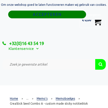
Om onze webshop goed te laten functioneren maken wij gebruik van cookies.
Home
Weigeren
0
€ 0,00
Tassen
Sport
+32(0)16 43 54 19
Relatiegeschenken
Klantenservice
Textiel
Custom Made Projecten
Home
...
Memo's
Memoboekjes
>
>
>
>
CreaStick Seed Combo A - custom made sticky notitieblok