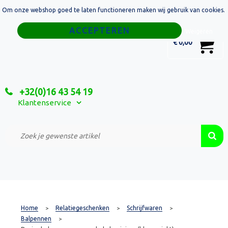
Om onze webshop goed te laten functioneren maken wij gebruik van cookies.
Home
Weigeren
0
€ 0,00
Tassen
Sport
+32(0)16 43 54 19
Relatiegeschenken
Klantenservice
Textiel
Custom Made Projecten
Home
Relatiegeschenken
Schrijfwaren
>
>
>
Balpennen
>