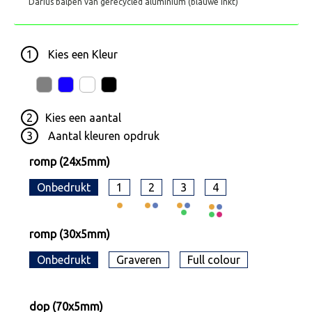
Darius balpen van gerecycled aluminium (blauwe inkt)
1
Kies een
Kleur
2
Kies een
aantal
3
Aantal kleuren opdruk
romp (24x5mm)
Onbedrukt
1
2
3
4
romp (30x5mm)
Onbedrukt
Graveren
Full colour
dop (70x5mm)