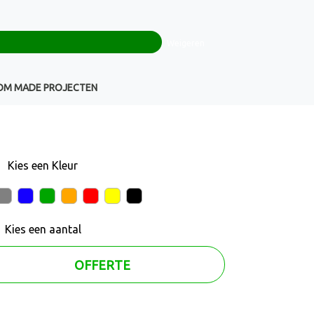
0
+32(0)16 43 54 19
€ 0,00
Weigeren
Klantenservice
OM MADE PROJECTEN
Kies een
Kleur
Kies een
aantal
OFFERTE