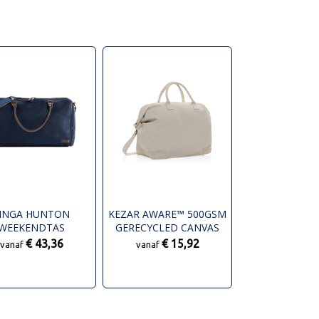
INGA HUNTON
KEZAR AWARE™ 500GSM
WEEKENDTAS
GERECYCLED CANVAS
DELUXE WEEKENDTAS
€ 43,36
€ 15,92
vanaf
vanaf