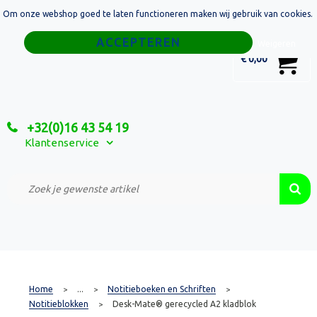
Om onze webshop goed te laten functioneren maken wij gebruik van cookies.
Home
Weigeren
0
€ 0,00
Tassen
Sport
+32(0)16 43 54 19
Relatiegeschenken
Klantenservice
Textiel
Custom Made Projecten
Home
...
Notitieboeken en Schriften
>
>
>
Notitieblokken
Desk-Mate® gerecycled A2 kladblok
>