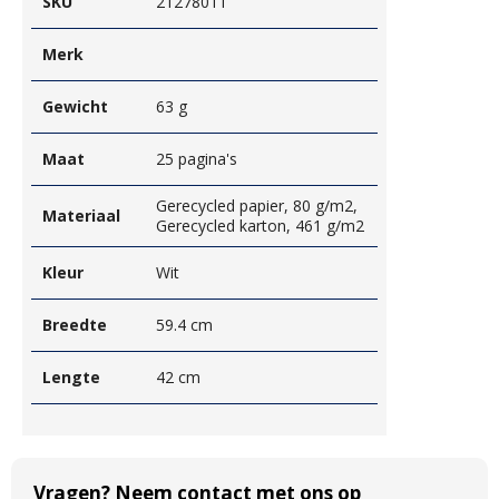
SKU
21278011
Merk
Gewicht
63 g
Maat
25 pagina's
Gerecycled papier, 80 g/m2,
Materiaal
Gerecycled karton, 461 g/m2
Kleur
Wit
Breedte
59.4 cm
Lengte
42 cm
Vragen? Neem contact met ons op