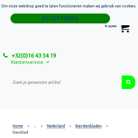
Om onze webshop goed te laten functioneren maken wij gebruik van cookies.
Home
Weigeren
0
€ 0,00
Tassen
Sport
+32(0)16 43 54 19
Relatiegeschenken
Klantenservice
Textiel
Custom Made Projecten
Home
...
Nederland
Bierdienbladen
>
>
>
>
Dienblad