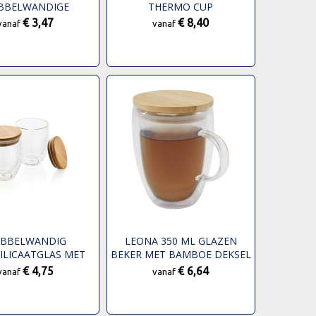
BBELWANDIGE
THERMO CUP
OSILICAAT MOK
€ 3,47
€ 8,40
vanaf
vanaf
BBELWANDIG
LEONA 350 ML GLAZEN
ILICAATGLAS MET
BEKER MET BAMBOE DEKSEL
DEKSEL 250ML SET
€ 4,75
€ 6,64
vanaf
vanaf