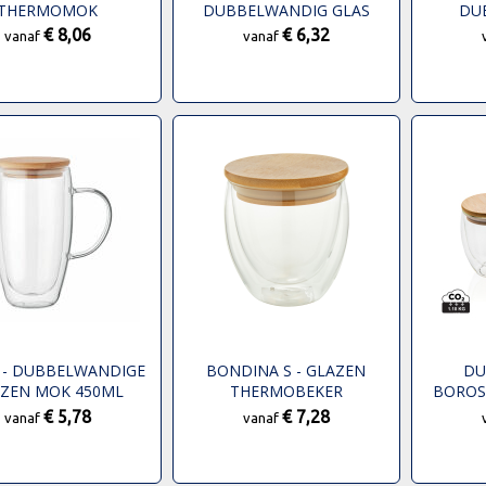
THERMOMOK
DUBBELWANDIG GLAS
DU
BOR
€ 8,06
€ 6,32
vanaf
vanaf
 - DUBBELWANDIGE
BONDINA S - GLAZEN
DU
ZEN MOK 450ML
THERMOBEKER
BOROS
BAMBOE 
€ 5,78
€ 7,28
vanaf
vanaf