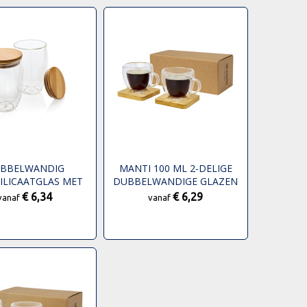
BBELWANDIG
MANTI 100 ML 2-DELIGE
ILICAATGLAS MET
DUBBELWANDIGE GLAZEN
DEKSEL 350ML SET
KOP MET BAMBOE
€ 6,34
€ 6,29
vanaf
vanaf
ONDERZETTER