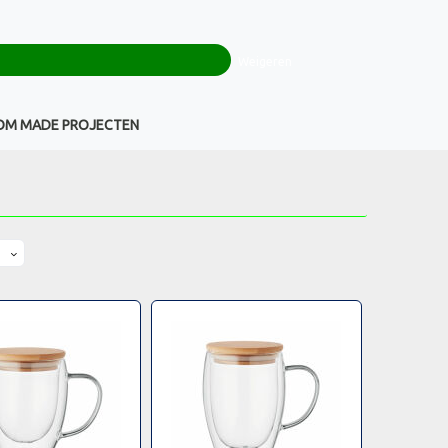
0
+32(0)16 43 54 19
€ 0,00
Weigeren
Klantenservice
OM MADE PROJECTEN