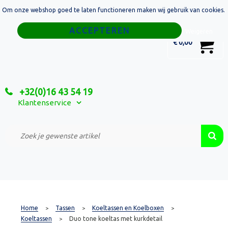
Om onze webshop goed te laten functioneren maken wij gebruik van cookies.
Home
Weigeren
0
€ 0,00
Tassen
Sport
+32(0)16 43 54 19
Relatiegeschenken
Klantenservice
Textiel
Custom Made Projecten
Home
Tassen
Koeltassen en Koelboxen
>
>
>
Koeltassen
Duo tone koeltas met kurkdetail
>