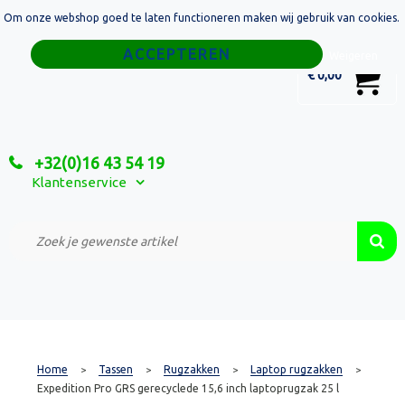
Om onze webshop goed te laten functioneren maken wij gebruik van cookies.
Home
Weigeren
0
€ 0,00
Tassen
Sport
+32(0)16 43 54 19
Relatiegeschenken
Klantenservice
Textiel
Custom Made Projecten
Home
Tassen
Rugzakken
Laptop rugzakken
>
>
>
>
Expedition Pro GRS gerecyclede 15,6 inch laptoprugzak 25 l