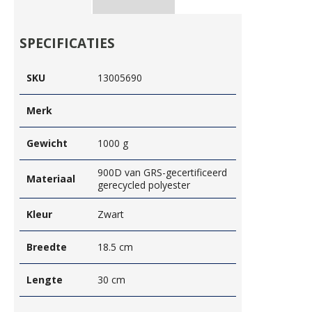
SPECIFICATIES
SKU
13005690
Merk
Gewicht
1000 g
900D van GRS-gecertificeerd
Materiaal
gerecycled polyester
Kleur
Zwart
Breedte
18.5 cm
Lengte
30 cm