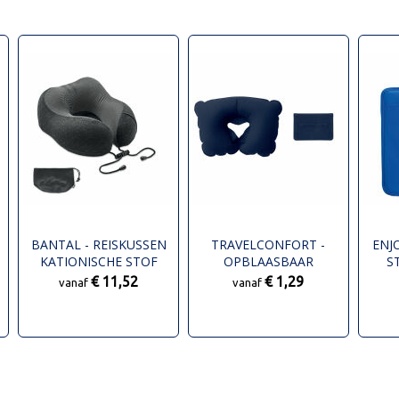
BANTAL - REISKUSSEN
TRAVELCONFORT -
ENJ
KATIONISCHE STOF
OPBLAASBAAR
S
REISKUSSEN
€ 11,52
€ 1,29
vanaf
vanaf