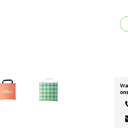
Vr
ons