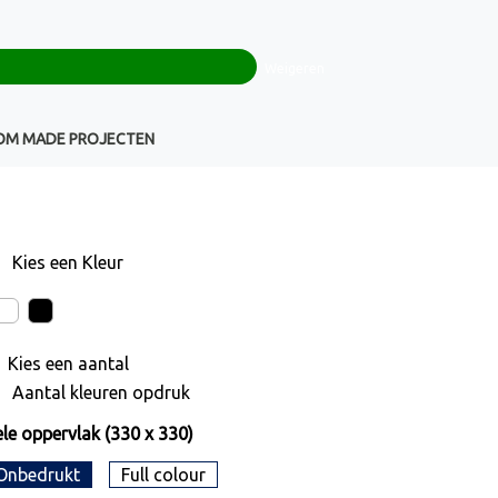
0
+32(0)16 43 54 19
€ 0,00
Weigeren
Klantenservice
OM MADE PROJECTEN
Kies een
Kleur
Kies een
aantal
Aantal kleuren opdruk
le oppervlak (330 x 330)
Onbedrukt
Full colour