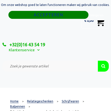
Om onze webshop goed te laten functioneren maken wij gebruik van cookies.
Home
Weigeren
0
€ 0,00
Tassen
Sport
+32(0)16 43 54 19
Relatiegeschenken
Klantenservice
Textiel
Custom Made Projecten
Home
Relatiegeschenken
Schrijfwaren
>
>
>
Balpennen
>