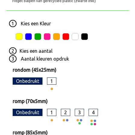
Fidget balpen van gerecycled plastic (zwarte inkt)
1
Kies een
Kleur
2
Kies een
aantal
3
Aantal kleuren opdruk
rondom (45x25mm)
Onbedrukt
1
romp (70x5mm)
Onbedrukt
1
2
3
4
romp (85x5mm)