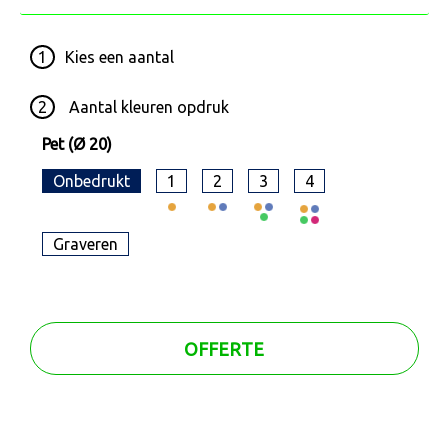
1
Kies een
aantal
2
Aantal kleuren opdruk
Pet (Ø 20)
Onbedrukt
1
2
3
4
Graveren
OFFERTE