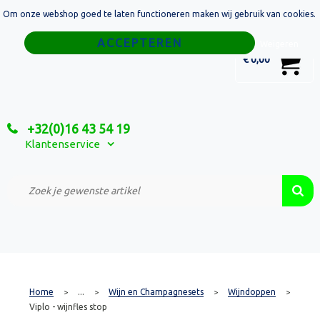
Om onze webshop goed te laten functioneren maken wij gebruik van cookies.
Home
Weigeren
0
€ 0,00
Tassen
Sport
+32(0)16 43 54 19
Relatiegeschenken
Klantenservice
Textiel
Custom Made Projecten
Home
...
Wijn en Champagnesets
Wijndoppen
>
>
>
>
Viplo - wijnfles stop