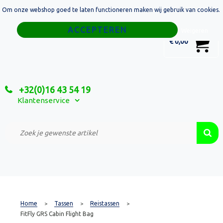
Om onze webshop goed te laten functioneren maken wij gebruik van cookies.
Home
Weigeren
0
€ 0,00
Tassen
Sport
+32(0)16 43 54 19
Relatiegeschenken
Klantenservice
Textiel
Custom Made Projecten
Home
Tassen
Reistassen
>
>
>
FitFly GRS Cabin Flight Bag