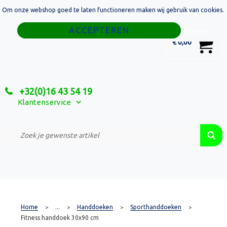
Om onze webshop goed te laten functioneren maken wij gebruik van cookies.
Home
Weigeren
0
€ 0,00
Tassen
Sport
+32(0)16 43 54 19
Relatiegeschenken
Klantenservice
Textiel
Custom Made Projecten
Home
...
Handdoeken
Sporthanddoeken
>
>
>
>
Fitness handdoek 30x90 cm