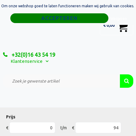
Om onze webshop goed te laten functioneren maken wij gebruik van cookies.
Home
Weigeren
0
€ 0,00
Tassen
Sport
+32(0)16 43 54 19
Relatiegeschenken
Klantenservice
Textiel
Custom Made Projecten
Prijs
€
t/m
€