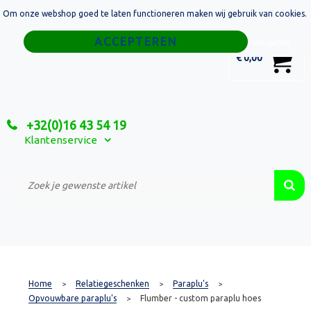
Om onze webshop goed te laten functioneren maken wij gebruik van cookies.
Home
Weigeren
0
€ 0,00
Tassen
Sport
+32(0)16 43 54 19
Relatiegeschenken
Klantenservice
Textiel
Custom Made Projecten
Home
Relatiegeschenken
Paraplu's
>
>
>
Opvouwbare paraplu's
Flumber - custom paraplu hoes
>