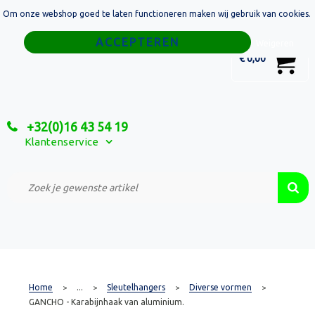
Om onze webshop goed te laten functioneren maken wij gebruik van cookies.
Home
Weigeren
0
€ 0,00
Tassen
Sport
+32(0)16 43 54 19
Relatiegeschenken
Klantenservice
Textiel
Custom Made Projecten
Home
...
Sleutelhangers
Diverse vormen
>
>
>
>
GANCHO - Karabijnhaak van aluminium.