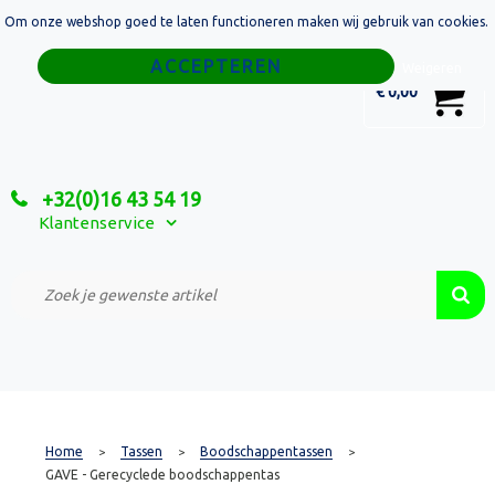
Om onze webshop goed te laten functioneren maken wij gebruik van cookies.
Home
Weigeren
0
€ 0,00
Tassen
Sport
+32(0)16 43 54 19
Relatiegeschenken
Klantenservice
Textiel
Custom Made Projecten
Home
Tassen
Boodschappentassen
>
>
>
GAVE - Gerecyclede boodschappentas